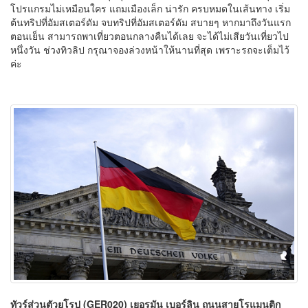
โปรแกรมไม่เหมือนใคร แถมเมืองเล็ก น่ารัก ครบหมดในเส้นทาง เริ่ม
ต้นทริปที่อัมสเตอร์ดัม จบทริปที่อัมสเตอร์ดัม สบายๆ หากมาถึงวันแรก
ตอนเย็น สามารถพาเที่ยวตอนกลางคืนได้เลย จะได้ไม่เสียวันเที่ยวไป
หนึ่งวัน ช่วงทิวลิป กรุณาจองล่วงหน้าให้นานที่สุด เพราะรถจะเต็มไว้
ค่ะ
ทัวร์ส่วนตัวยุโรป (GER020) เยอรมัน เบอร์ลิน ถนนสายโรแมนติก