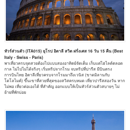
ทัวร์ส่วนตัว (ITA015) ยุโรป อิตาลี สวิต ฝรั่งเศส 16 วัน 15 คืน (Best
Italy - Swiss - Paris)
พาเที่ยวครบจุดสวยต้องไปแบบสองอาทิตย์จัดเต็ม เก็บแต่ไฮไลต์ตลอด
กาล ไม่ไปไม่ได้จริงๆ เริ่มทริปจากโรม จบทริปที่ปารีส มีบินตรง
การบินไทย อิตาลีเที่ยวครบจากโรมมาถึงเวนิส (ขาดมิลานกับ
โดโลไมต์) ขึ้นเขาที่สวยที่สุดของสวิสครบหมด เที่ยวปารีสสองวัน หาก
ไม่พอ เที่ยวต่อเองได้ ที่สำคัญ ออกแบบให้เป็นทัวร์ส่วนตัวสบายๆ ไม่
ย้ายที่พักบ่อย