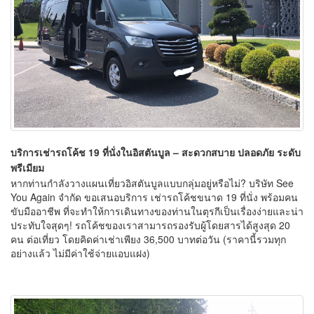
บริการเช่ารถโค้ช 19 ที่นั่งในอิสตันบูล – สะดวกสบาย ปลอดภัย ระดับ
พรีเมียม
หากท่านกำลังวางแผนเที่ยวอิสตันบูลแบบกลุ่มอยู่หรือไม่? บริษัท See
You Again จำกัด ขอเสนอบริการ เช่ารถโค้ชขนาด 19 ที่นั่ง พร้อมคน
ขับมืออาชีพ ที่จะทำให้การเดินทางของท่านในตุรกีเป็นเรื่องง่ายและน่า
ประทับใจสุดๆ! รถโค้ชของเราสามารถรองรับผู้โดยสารได้สูงสุด 20
คน ต่อเที่ยว โดยคิดค่าเช่าเพียง 36,500 บาทต่อวัน (ราคานี้รวมทุก
อย่างแล้ว ไม่มีค่าใช้จ่ายแอบแฝง)