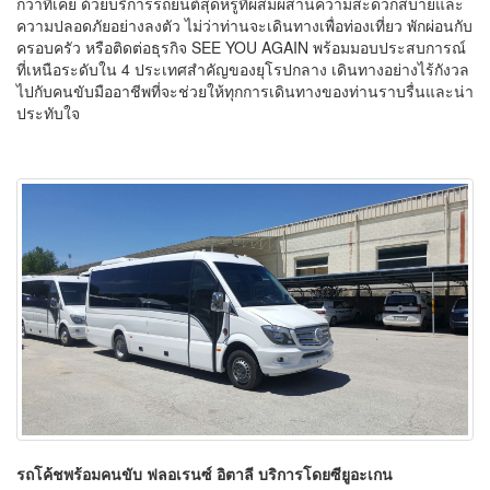
กว่าที่เคย ด้วยบริการรถยนต์สุดหรูที่ผสมผสานความสะดวกสบายและ
ความปลอดภัยอย่างลงตัว ไม่ว่าท่านจะเดินทางเพื่อท่องเที่ยว พักผ่อนกับ
ครอบครัว หรือติดต่อธุรกิจ SEE YOU AGAIN พร้อมมอบประสบการณ์
ที่เหนือระดับใน 4 ประเทศสำคัญของยุโรปกลาง เดินทางอย่างไร้กังวล
ไปกับคนขับมืออาชีพที่จะช่วยให้ทุกการเดินทางของท่านราบรื่นและน่า
ประทับใจ
รถโค้ชพร้อมคนขับ ฟลอเรนซ์ อิตาลี บริการโดยซียูอะเกน