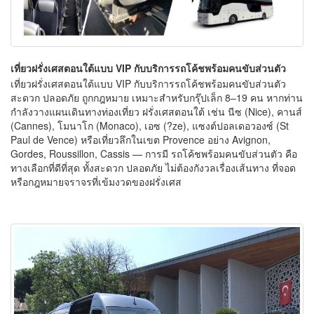
เที่ยวฝรั่งเศสตอนใต้แบบ VIP กับบริการรถโค้ชพร้อมคนขับส่วนตัว
เที่ยวฝรั่งเศสตอนใต้แบบ VIP กับบริการรถโค้ชพร้อมคนขับส่วนตัว
สะดวก ปลอดภัย ถูกกฎหมาย เหมาะสำหรับกรุ๊ปเล็ก 8–19 คน หากท่าน
กำลังวางแผนเดินทางท่องเที่ยว ฝรั่งเศสตอนใต้ เช่น นีซ (Nice), คานส์
(Cannes), โมนาโก (Monaco), เอซ (?ze), แซงต์ปอลเดอวองซ์ (St
Paul de Vence) หรือเที่ยวลึกในเขต Provence อย่าง Avignon,
Gordes, Roussillon, Cassis — การมี รถโค้ชพร้อมคนขับส่วนตัว คือ
ทางเลือกที่ดีที่สุด ทั้งสะดวก ปลอดภัย ไม่ต้องกังวลเรื่องเส้นทาง ที่จอด
หรือกฎหมายจราจรที่เข้มงวดของฝรั่งเศส