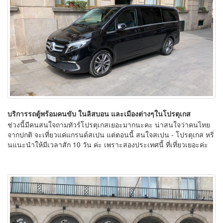
บริการรถตู้พร้อมคนขับ ในลิสบอน และเมืองต่างๆในโปรตุเกส
ช่วงนี้มีคนสนใจถามทัวร์โปรตุเกสเยอะมากนะคะ น่าสนใจว่าคนไทย
จากปกติ จะเที่ยวแค่แกรนด์สเปน แต่ตอนนี้ สนใจสเปน - โปรตุเกส หริ่
นแนะนำให้มีเวลาสัก 10 วัน ค่ะ เพราะสองประเทศนี้ ที่เที่ยวเยอะค่ะ