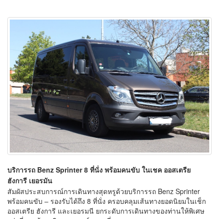
บริการรถ Benz Sprinter 8 ที่นั่ง พร้อมคนขับ ในเชค ออสเตรีย
ฮังการี เยอรมัน
สัมผัสประสบการณ์การเดินทางสุดหรูด้วยบริการรถ Benz Sprinter
พร้อมคนขับ – รองรับได้ถึง 8 ที่นั่ง ครอบคลุมเส้นทางยอดนิยมในเช็ก
ออสเตรีย ฮังการี และเยอรมนี ยกระดับการเดินทางของท่านให้พิเศษ