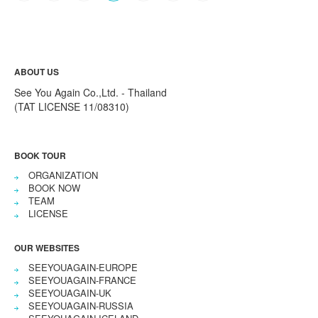
ABOUT US
See You Again Co.,Ltd. - Thailand
(TAT LICENSE 11/08310)
BOOK TOUR
ORGANIZATION
BOOK NOW
TEAM
LICENSE
OUR WEBSITES
SEEYOUAGAIN-EUROPE
SEEYOUAGAIN-FRANCE
SEEYOUAGAIN-UK
SEEYOUAGAIN-RUSSIA