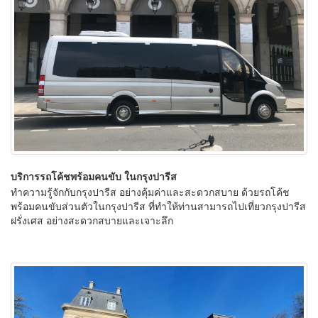
บริการรถโค้ชพร้อมคนขับ ในกรุงปารีส
ทำความรู้จักกับกรุงปารีส อย่างคุ้มค่าและสะดวกสบาย ด้วยรถโค้ช
พร้อมคนขับส่วนตัวในกรุงปารีส ที่ทำให้ท่านสามารถไปเที่ยวกรุงปารีส
ฝรั่งเศส อย่างสะดวกสบายและเจาะลึก