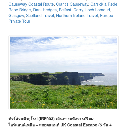
Causeway Coastal Route
,
Giant’s Causeway
,
Carrick a Rede
Rope Bridge
,
Dark Hedges
,
Belfast
,
Derry
,
Loch Lomond
,
Glasgow
,
Scotland Travel
,
Northern Ireland Travel
,
Europe
Private Tour
ทัวร์ส่วนตัวยุโรป (IRE003) เส้นทางมหัศจรรย์ริมผา
ไอร์แลนด์เหนือ – สกอตแลนด์ UK Coastal Escape (5 วัน 4