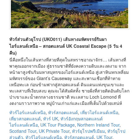
ทัวร์ส่วนตัวยุโรป (UKO011) เส้นทางมหัศจรรย์ริมผา
ไอร์แลนด์เหนือ – สกอตแลนด์ UK Coastal Escape (5 วัน 4
คืน)
นี่คือหนึ่งในเส้นทางที่สวยที่สุดในสหราชอาณาจักร… เส้นทางที่
พาคุณออกจากเมือง สู่ธรรมชาติที่ยังคงความดิบและงดงาม จาก
หน้าผาสูงชันริมมหาสมุทรของไอร์แลนด์เหนือ สู่เสาหินหกเหลี่ยม
มหัศจรรย์ของ Giant’s Causeway และสะพานเชือกที่ท้าทาย
เหนือทะเล ก่อนข้ามฟากสู่สกอตแลนด์ ดินแดนแห่งขุนเขาและ
ทะเลสาบที่เงียบสงบ คุณจะได้สัมผัสทั้ง ชายฝั่งที่สวยติดอันดับโลก
ป่าเขาและน้ำตกกลางธรรมชาติ ทะเลสาบ Loch Lomond ที่
งดงามราวภาพวาด หมู่บ้านเก่าแก่และเมืองที่เต็มไปด้วยเสน่ห์
ทัวร์ไอร์แลนด์เหนือ
,
ทัวร์สกอตแลนด์
,
เที่ยวไอร์แลนด์เหนือ
,
เที่ยวสกอตแลนด์
,
ทัวร์ UK
,
ทัวร์อังกฤษสกอตแลนด์
ไอร์แลนด์เหนือ
,
UK Tour Package
,
Northern Ireland Tour
,
Scotland Tour
,
UK Private Tour
,
ทัวร์ยุโรปพรีเมียม
,
ทัวร์ยุโรป
ส่วนตัว
,
ทัวร์ไอร์แลนด์เหนือ
,
ทัวร์สกอตแลนด์
,
UK Tour
,