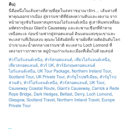
คืน)
นี่คือหนึ่งในเส้นทางที่สวยที่สุดในสหราชอาณาจักร… เส้นทางที่
พาคุณออกจากเมือง สู่ธรรมชาติที่ยังคงความดิบและงดงาม จาก
หน้าผาสูงชันริมมหาสมุทรของไอร์แลนด์เหนือ สู่เสาหินหกเหลี่ยม
มหัศจรรย์ของ Giant’s Causeway และสะพานเชือกที่ท้าทาย
เหนือทะเล ก่อนข้ามฟากสู่สกอตแลนด์ ดินแดนแห่งขุนเขาและ
ทะเลสาบที่เงียบสงบ คุณจะได้สัมผัสทั้ง ชายฝั่งที่สวยติดอันดับโลก
ป่าเขาและน้ำตกกลางธรรมชาติ ทะเลสาบ Loch Lomond ที่
งดงามราวภาพวาด หมู่บ้านเก่าแก่และเมืองที่เต็มไปด้วยเสน่ห์
ทัวร์ไอร์แลนด์เหนือ
,
ทัวร์สกอตแลนด์
,
เที่ยวไอร์แลนด์เหนือ
,
เที่ยวสกอตแลนด์
,
ทัวร์ UK
,
ทัวร์อังกฤษสกอตแลนด์
ไอร์แลนด์เหนือ
,
UK Tour Package
,
Northern Ireland Tour
,
Scotland Tour
,
UK Private Tour
,
ทัวร์ยุโรปพรีเมียม
,
ทัวร์ยุโรป
ส่วนตัว
,
ทัวร์ไอร์แลนด์เหนือ
,
ทัวร์สกอตแลนด์
,
UK Tour
,
Causeway Coastal Route
,
Giant’s Causeway
,
Carrick a Rede
Rope Bridge
,
Dark Hedges
,
Belfast
,
Derry
,
Loch Lomond
,
Glasgow
,
Scotland Travel
,
Northern Ireland Travel
,
Europe
Private Tour