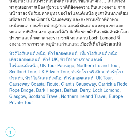
นี่คือหนึ่งในเส้นทางที่สวยที่สุดในสหราชอาณาจักร… เส้นทางที่
พาคุณออกจากเมือง สู่ธรรมชาติที่ยังคงความดิบและงดงาม จาก
หน้าผาสูงชันริมมหาสมุทรของไอร์แลนด์เหนือ สู่เสาหินหกเหลี่ยม
มหัศจรรย์ของ Giant’s Causeway และสะพานเชือกที่ท้าทาย
เหนือทะเล ก่อนข้ามฟากสู่สกอตแลนด์ ดินแดนแห่งขุนเขาและ
ทะเลสาบที่เงียบสงบ คุณจะได้สัมผัสทั้ง ชายฝั่งที่สวยติดอันดับโลก
ป่าเขาและน้ำตกกลางธรรมชาติ ทะเลสาบ Loch Lomond ที่
งดงามราวภาพวาด หมู่บ้านเก่าแก่และเมืองที่เต็มไปด้วยเสน่ห์
ทัวร์ไอร์แลนด์เหนือ
,
ทัวร์สกอตแลนด์
,
เที่ยวไอร์แลนด์เหนือ
,
เที่ยวสกอตแลนด์
,
ทัวร์ UK
,
ทัวร์อังกฤษสกอตแลนด์
ไอร์แลนด์เหนือ
,
UK Tour Package
,
Northern Ireland Tour
,
Scotland Tour
,
UK Private Tour
,
ทัวร์ยุโรปพรีเมียม
,
ทัวร์ยุโรป
ส่วนตัว
,
ทัวร์ไอร์แลนด์เหนือ
,
ทัวร์สกอตแลนด์
,
UK Tour
,
Causeway Coastal Route
,
Giant’s Causeway
,
Carrick a Rede
Rope Bridge
,
Dark Hedges
,
Belfast
,
Derry
,
Loch Lomond
,
Glasgow
,
Scotland Travel
,
Northern Ireland Travel
,
Europe
Private Tour
1