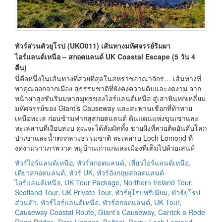
ทัวร์ส่วนตัวยุโรป (UKO011) เส้นทางมหัศจรรย์ริมผา
ไอร์แลนด์เหนือ – สกอตแลนด์ UK Coastal Escape (5 วัน 4
คืน)
นี่คือหนึ่งในเส้นทางที่สวยที่สุดในสหราชอาณาจักร… เส้นทางที่
พาคุณออกจากเมือง สู่ธรรมชาติที่ยังคงความดิบและงดงาม จาก
หน้าผาสูงชันริมมหาสมุทรของไอร์แลนด์เหนือ สู่เสาหินหกเหลี่ยม
มหัศจรรย์ของ Giant’s Causeway และสะพานเชือกที่ท้าทาย
เหนือทะเล ก่อนข้ามฟากสู่สกอตแลนด์ ดินแดนแห่งขุนเขาและ
ทะเลสาบที่เงียบสงบ คุณจะได้สัมผัสทั้ง ชายฝั่งที่สวยติดอันดับโลก
ป่าเขาและน้ำตกกลางธรรมชาติ ทะเลสาบ Loch Lomond ที่
งดงามราวภาพวาด หมู่บ้านเก่าแก่และเมืองที่เต็มไปด้วยเสน่ห์
ทัวร์ไอร์แลนด์เหนือ
,
ทัวร์สกอตแลนด์
,
เที่ยวไอร์แลนด์เหนือ
,
เที่ยวสกอตแลนด์
,
ทัวร์ UK
,
ทัวร์อังกฤษสกอตแลนด์
ไอร์แลนด์เหนือ
,
UK Tour Package
,
Northern Ireland Tour
,
Scotland Tour
,
UK Private Tour
,
ทัวร์ยุโรปพรีเมียม
,
ทัวร์ยุโรป
ส่วนตัว
,
ทัวร์ไอร์แลนด์เหนือ
,
ทัวร์สกอตแลนด์
,
UK Tour
,
Causeway Coastal Route
,
Giant’s Causeway
,
Carrick a Rede