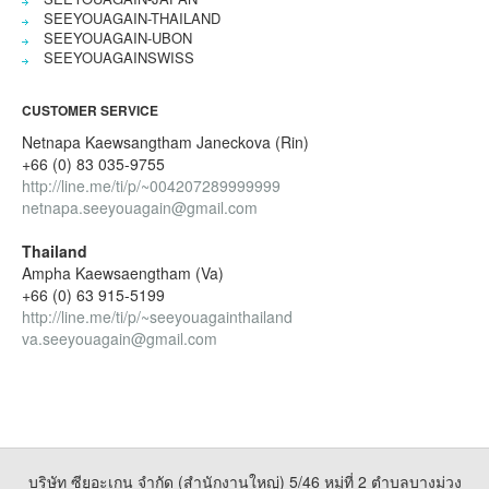
SEEYOUAGAIN-THAILAND
SEEYOUAGAIN-UBON
SEEYOUAGAINSWISS
CUSTOMER SERVICE
Netnapa Kaewsangtham Janeckova (Rin)
+66 (0) 83 035-9755
http://line.me/ti/p/~004207289999999
netnapa.seeyouagain@gmail.com
Thailand
Ampha Kaewsaengtham (Va)
+66 (0) 63 915-5199
http://line.me/ti/p/~seeyouagainthailand
va.seeyouagain@gmail.com
บริษัท ซียูอะเกน จำกัด (สำนักงานใหญ่) 5/46 หมู่ที่ 2 ตำบลบางม่วง