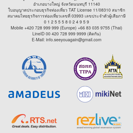
อำเภอบางใหญ่ จังหวัดนนทบุรี 11140
ใบอนุญาตประกอบธุรกิจท่องเที่ยว TAT License 11/08310 สมาชิก
สมาคมไทยธุรกิจการท่องเที่ยวเลขที่ 03993 เลขประจำตัวผู้เสียภาษี
0 1 2 5 5 5 8 0 2 4 9 5 9
Mobile +420 728 999 999 (Europe) +66 83 035 9755 (Thai)
LineID 00 420 728 999 9999 (ติดกัน)
E-Mail: info.seeyouagain@gmail.com