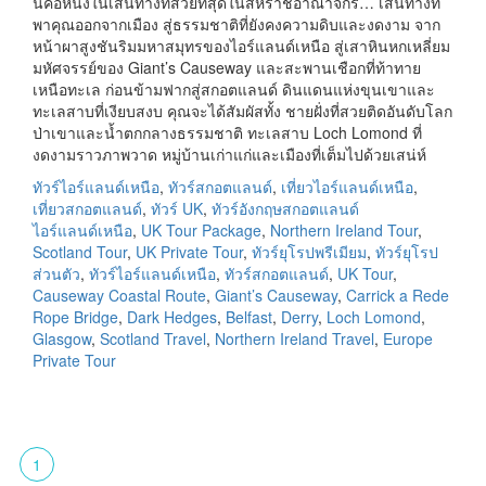
นี่คือหนึ่งในเส้นทางที่สวยที่สุดในสหราชอาณาจักร… เส้นทางที่
พาคุณออกจากเมือง สู่ธรรมชาติที่ยังคงความดิบและงดงาม จาก
หน้าผาสูงชันริมมหาสมุทรของไอร์แลนด์เหนือ สู่เสาหินหกเหลี่ยม
มหัศจรรย์ของ Giant’s Causeway และสะพานเชือกที่ท้าทาย
เหนือทะเล ก่อนข้ามฟากสู่สกอตแลนด์ ดินแดนแห่งขุนเขาและ
ทะเลสาบที่เงียบสงบ คุณจะได้สัมผัสทั้ง ชายฝั่งที่สวยติดอันดับโลก
ป่าเขาและน้ำตกกลางธรรมชาติ ทะเลสาบ Loch Lomond ที่
งดงามราวภาพวาด หมู่บ้านเก่าแก่และเมืองที่เต็มไปด้วยเสน่ห์
ทัวร์ไอร์แลนด์เหนือ
,
ทัวร์สกอตแลนด์
,
เที่ยวไอร์แลนด์เหนือ
,
เที่ยวสกอตแลนด์
,
ทัวร์ UK
,
ทัวร์อังกฤษสกอตแลนด์
ไอร์แลนด์เหนือ
,
UK Tour Package
,
Northern Ireland Tour
,
Scotland Tour
,
UK Private Tour
,
ทัวร์ยุโรปพรีเมียม
,
ทัวร์ยุโรป
ส่วนตัว
,
ทัวร์ไอร์แลนด์เหนือ
,
ทัวร์สกอตแลนด์
,
UK Tour
,
Causeway Coastal Route
,
Giant’s Causeway
,
Carrick a Rede
Rope Bridge
,
Dark Hedges
,
Belfast
,
Derry
,
Loch Lomond
,
Glasgow
,
Scotland Travel
,
Northern Ireland Travel
,
Europe
Private Tour
1