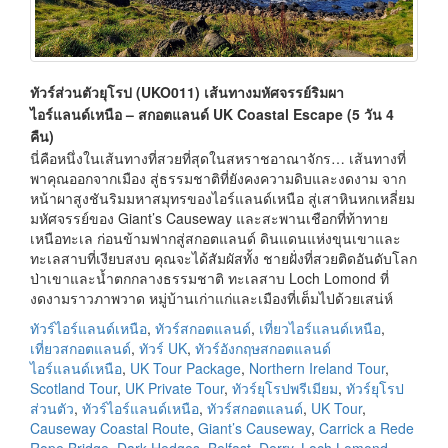
ทัวร์ส่วนตัวยุโรป (UKO011) เส้นทางมหัศจรรย์ริมผา
ไอร์แลนด์เหนือ – สกอตแลนด์ UK Coastal Escape (5 วัน 4
คืน)
นี่คือหนึ่งในเส้นทางที่สวยที่สุดในสหราชอาณาจักร… เส้นทางที่
พาคุณออกจากเมือง สู่ธรรมชาติที่ยังคงความดิบและงดงาม จาก
หน้าผาสูงชันริมมหาสมุทรของไอร์แลนด์เหนือ สู่เสาหินหกเหลี่ยม
มหัศจรรย์ของ Giant’s Causeway และสะพานเชือกที่ท้าทาย
เหนือทะเล ก่อนข้ามฟากสู่สกอตแลนด์ ดินแดนแห่งขุนเขาและ
ทะเลสาบที่เงียบสงบ คุณจะได้สัมผัสทั้ง ชายฝั่งที่สวยติดอันดับโลก
ป่าเขาและน้ำตกกลางธรรมชาติ ทะเลสาบ Loch Lomond ที่
งดงามราวภาพวาด หมู่บ้านเก่าแก่และเมืองที่เต็มไปด้วยเสน่ห์
ทัวร์ไอร์แลนด์เหนือ
,
ทัวร์สกอตแลนด์
,
เที่ยวไอร์แลนด์เหนือ
,
เที่ยวสกอตแลนด์
,
ทัวร์ UK
,
ทัวร์อังกฤษสกอตแลนด์
ไอร์แลนด์เหนือ
,
UK Tour Package
,
Northern Ireland Tour
,
Scotland Tour
,
UK Private Tour
,
ทัวร์ยุโรปพรีเมียม
,
ทัวร์ยุโรป
ส่วนตัว
,
ทัวร์ไอร์แลนด์เหนือ
,
ทัวร์สกอตแลนด์
,
UK Tour
,
Causeway Coastal Route
,
Giant’s Causeway
,
Carrick a Rede