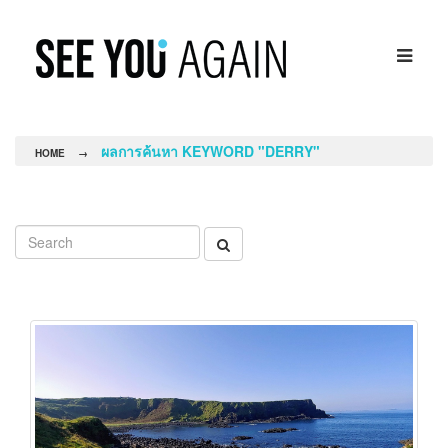
ผลการค้นหา KEYWORD "DERRY"
HOME
→