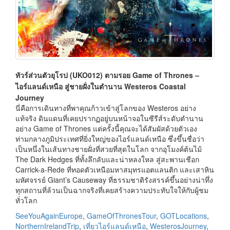
ทัวร์ส่วนตัวยุโรป (UKO012) ตามรอย Game of Thrones –
ไอร์แลนด์เหนือ สู่ชายฝั่งในตำนาน Westeros Coastal
Journey
นี่คือการเดินทางที่พาคุณก้าวเข้าสู่โลกของ Westeros อย่าง
แท้จริง ดินแดนที่เคยปรากฏอยู่บนหน้าจอในซีรีส์ระดับตำนาน
อย่าง Game of Thrones แต่ครั้งนี้คุณจะได้สัมผัสด้วยตัวเอง
ท่ามกลางภูมิประเทศที่ยิ่งใหญ่ของไอร์แลนด์เหนือ ซึ่งขึ้นชื่อว่า
เป็นหนึ่งในเส้นทางชายฝั่งที่สวยที่สุดในโลก จากอุโมงค์ต้นไม้
The Dark Hedges ที่ทั้งลึกลับและน่าหลงใหล สู่สะพานเชือก
Carrick-a-Rede ที่ทอดตัวเหนือมหาสมุทรแอตแลนติก และเสาหิน
มหัศจรรย์ Giant’s Causeway ที่ธรรมชาติรังสรรค์ขึ้นอย่างน่าทึ่ง
ทุกสถานที่ล้วนเป็นฉากจริงที่เคยสร้างความประทับใจให้กับผู้ชม
ทั่วโลก
SeeYouAgainEurope
,
GameOfThronesTour
,
GOTLocations
,
NorthernIrelandTrip
,
เที่ยวไอร์แลนด์เหนือ
,
WesterosJourney
,