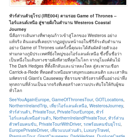
ทัวร์ส่วนตัวยุโรป (IRE004) ตามรอย Game of Thrones –
ไอร์แลนด์เหนือ สู่ชายฝั่งในตำนาน Westeros Coastal
Journey
นี่คือการเดินทางที่พาคุณก้าวเข้าสู่โลกของ Westeros อย่าง
แท้จริง ดินแดนที่เคยปรากฏอยู่บนหน้าจอในซีรีส์ระดับตำนาน
อย่าง Game of Thrones แต่ครั้งนี้คุณจะได้สัมผัสด้วยตัวเอง
ท่ามกลางภูมิประเทศที่ยิ่งใหญ่ของไอร์แลนด์เหนือ ซึ่งขึ้นชื่อว่า
เป็นหนึ่งในเส้นทางชายฝั่งที่สวยที่สุดในโลก จากอุโมงค์ต้นไม้
The Dark Hedges ที่ทั้งลึกลับและน่าหลงใหล สู่สะพานเชือก
Carrick-a-Rede ที่ทอดตัวเหนือมหาสมุทรแอตแลนติก และเสาหิน
มหัศจรรย์ Giant’s Causeway ที่ธรรมชาติรังสรรค์ขึ้นอย่างน่าทึ่ง
ทุกสถานที่ล้วนเป็นฉากจริงที่เคยสร้างความประทับใจให้กับผู้ชม
ทั่วโลก
SeeYouAgainEurope
,
GameOfThronesTour
,
GOTLocations
,
NorthernIrelandTrip
,
เที่ยวไอร์แลนด์เหนือ
,
WesterosJourney
,
ทัวร์ส่วนตัว
,
PrivateTour
,
PrivateTourEurope
,
ทัวร์
ไอร์แลนด์เหนือส่วนตัว
,
NorthernIrelandPrivateTour
,
ทัวร์ส่วน
ตัวพร้อมคนขับ
,
PrivateTourWithDriver
,
รถพร้อมคนขับยุโรป
,
EuropePrivateDriver
,
เที่ยวแบบส่วนตัว
,
LuxuryTravel
,
PremiumTour
,
GiantCauseway
,
DarkHedges
,
DunluceCastle
,