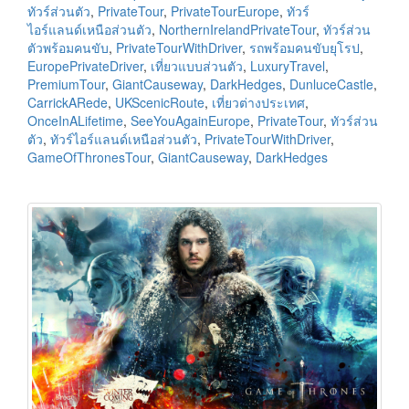
ทัวร์ส่วนตัว
,
PrivateTour
,
PrivateTourEurope
,
ทัวร์
ไอร์แลนด์เหนือส่วนตัว
,
NorthernIrelandPrivateTour
,
ทัวร์ส่วน
ตัวพร้อมคนขับ
,
PrivateTourWithDriver
,
รถพร้อมคนขับยุโรป
,
EuropePrivateDriver
,
เที่ยวแบบส่วนตัว
,
LuxuryTravel
,
PremiumTour
,
GiantCauseway
,
DarkHedges
,
DunluceCastle
,
CarrickARede
,
UKScenicRoute
,
เที่ยวต่างประเทศ
,
OnceInALifetime
,
SeeYouAgainEurope
,
PrivateTour
,
ทัวร์ส่วน
ตัว
,
ทัวร์ไอร์แลนด์เหนือส่วนตัว
,
PrivateTourWithDriver
,
GameOfThronesTour
,
GiantCauseway
,
DarkHedges