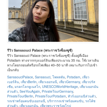
รีวิว Sanssouci Palace (พระราชวังซ็องซูซี)
รีวิว Sanssouci Palace (พระราชวังซ็องซูซี) ตั้งอยู่ที่เมือง
Potsdam ห่างจากกรุงเบอร์ลินเพียงประมาณ 35 กม. ใช้เวลาเดิน
ทางโดยรถยนต์หรือรถไฟเพียง 40–50 นาที เหมาะกับการไปเช้า
เย็นกลับ
SanssouciPalace
,
Sanssouci
,
โพทสดัม
,
Potsdam
,
เที่ยว
เบอร์ลิน
,
เที่ยวBerlin
,
เที่ยวเยอรมนี
,
เที่ยวGermany
,
เที่ยวปรัส
เซีย
,
มรดกโลกยูเนสโก
,
UNESCOWorldHeritage
,
เที่ยวเยอรมัน
ส่วนตัว
,
SeeYouAgain
,
PrivateTourGermany
,
PrivateTourBerlin
,
PrivateTourPotsdam
,
ทัวร์เยอรมนีส่วนตัว
,
รถเช่าพร้อมคนขับเยอรมนี
,
บริการรถเช่าพร้อมคนขับ
,
รถโค้ช
ส่วนตัว
,
เที่ยวเยอรมัน
,
เที่ยวพระราชวังยุโรป