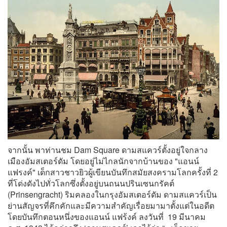
จากนั้น พาท่านชม Dam Square ดามสแควร์ตั้งอยู่ใจกลาง
เมืองอัมสเตอร์ดัม โดยอยู่ไม่ไกลนักจากบ้านของ "แอนน์
แฟรงค์" เด็กสาวชาวยิวผู้เขียนบันทึกสมัยสงครามโลกครั้งที่ 2
ที่โด่งดังไปทั่วโลกซึ่งตั้งอยู่บนถนนปรินเซนกรัคต์
(Prinsengracht) ริมคลองในกรุงอัมสเตอร์ดัม ดามสแควร์เป็น
ย่านสัญจรที่คึกคักและมีความสำคัญเรื่อยมามาตั้งแต่ในอดีต
โดยบันทึกตอนหนึ่งของแอนน์ แฟร้งค์ ลงวันที่ 19 มีนาคม