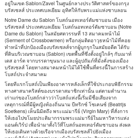
อยู่ในเขต Sablon/Zavel ในศูนย์กลางประวัติศาสตร์ของกรุง
บรัสเซลส์ ประเทศเบลเยียม อุทิศให้กับพระแม่แห่งซาบลอน
Notre Dame du Sablon โบสถ์นอทเทอร์ดัมซาบอน เมือง
บรัสเซลส์ ประเทศเบลเยียม โบสถ์นอทเทอร์ดัมซาบอน (Notre
Dame du Sablon) ในสมัยศตวรรษที่ 13 สมาคมหน้าไม้
(Serment of Crossbowmen) หรือกลุ่มติดอาวุธหน้าไม้ที่คอย
ทำหน้าที่ปกป้องเมืองบรัสเซลส์จากผู้บุกรุกในสมัยอดีต ได้รับ
ที่ดินบริเวณซาบอน (Sablon) เขตพื้นที่ซึ่งตั้งอยู่ใกล้ๆ กับเมาท์
เดส อาร์ต จากบรรดาขุนนาง และผู้อุปถัมภ์ที่มั่งคั่งของเมือง
บรัสเซลส์ โดยทางสมาคมหน้าไม้ได้ใช้พื้นที่ตรงนี้ในการสร้าง
โบสถ์ประจำสมาคม
โดยทีแรกโบสถ์เป็นเพียงอาคารหลังเล็กที่ใช้ประกอบพิธีกรรม
ทางศาสนาคริสต์ของบรรดาสมาชิกเท่านั้น แต่ตามตำนาน
เก่าแก่ของโบสถ์กล่าวว่าโบสถ์แห่งนี้เริ่มมีชื่อเสียงจาก
เหตุการณ์ที่มีผู้หญิงท้องถิ่นนาม บีทริกซ์ โซเคนซ์ (Beatrijs
Soetkens) เห็นนิมิตถึง พระแม่มารีย์ (Virgin Mary) ที่สั่งการ
ให้เธอไปขโมยประติมากรรมพระแม่มารีย์ในมหาวิหารแห่ง
แอนต์เวิร์ป เพื่อนำมาตั้งไว้ที่โบสถ์นอทเทอร์ดัมซาบอน ส่งผล
ให้เธอเดินทางด้วยเรือจากเมืองบรัสเซลส์ไปยังเมือง