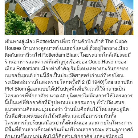
เดินทางสู่เมือง Rotterdam เที่ยว บ้านคิวบิกเฮ้าส์ The Cube
Houses บ้านทรงลูกบาศก์ เนเธอร์แลนด์ ตั้งอยู่ใจกลางเมือง
ติดกับสถานีรถไฟ Rotterdam Blaak โดยระแวกใกล้เคียงจะมี
ร้านอาหารและคาเฟ่ที่เจริญรุ่งเรืองของ Oude Haven ของ
เมือง Rotterdam เมืองท่าสำคัญริมฝั่งทะเลทางตะวันตกของ
เนเธอร์แลนด์ ย่านนี้ถือเป็นประวัติศาสตร์เก่าแก่ที่เคยโดน
ระเบิดถล่มราบในสงครามโลกครั้งที่ 2 (ปี 1940)โดย สถาปนิก
Piet Blom ผู้ออกแบบได้ปรับปรุงพื้นที่บริเวณนี้ให้กลายเป็น
โครงการที่พักอาศัยขนาด 40 ยูนิตเขาไม่ต้องการให้โครงการ
นี้เป็นแค่ที่พักอาศัยที่มีรูปทรงแบบธรรมดาๆ ทั่วไปจึงเสนอ
แนวความคิดและมุมมองว่า บ้านนั้นคือต้นไม้โดยแต่ละยูนิต
นั้นคือตัวแทนของต้นไม้หนึ่งต้น และเมื่อมารวมกันทั้ง
โครงการก็เปรียบเสมือนป่าทั้งผืนนั่นเอง และภายในโครงการ
มีพื้นที่ด้านล่างเชื่อมต่อกันเป็นบริเวณสาธารณะ ส่วนลูกบาศก์
ด้านบนซึ่งแทนพุ่มต้นไม้ก็คือส่วนพักอาศัย แต่ละยูนิตจะมี