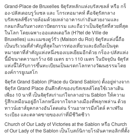
Grand-Place de Bruxelles จัตุรัสหลักแห่งบรัสเซลส์ หรือ กร็
อง-ปลัสเดอบรูว์แซล และ โกรเทอมาคท์ คือจัตุรัสกลาง
บรัสเซลส์ซึ่งรายล้อมด้วยเหล่าอาคารเก่าอันสวยงามและ
กลมกลืนกันทางสถาปัตยกรรม และถือว่าเป็นจัตุรัสที่สวยที่สุด
ในโลก โดยเฉพาะออแตลเดอวีล (H?tel de Ville de
Bruxelles) และแมซงดูว์รัว (Maison du Roi) จัตุรัสแห่งนี้ถือ
เป็นบริเวณที่สำคัญที่สุดในการท่องเที่ยวและยังถือเป็นจุด
หมายตาที่สำคัญแห่งหนึ่งของเบลเยียมอีกด้วย กร็อง-ปลัสแห่ง
นี้มีขนาดความกว้าง 68 เมตร ยาว 110 เมตร ในปัจจุบัน จัตุรัส
แห่งนี้ได้รับการขึ้นทะเบียนเป็นมรดกโลกทางวัฒนธรรมโดย
องค์การยูเนสโก
จัตุรัส Grand Sablon (Place du Grand Sablon) ตั้งอยู่ห่างจาก
จัตุรัส Grand Place อันคึกคักของบรัสเซลส์โดยใช้เวลาเดิน
เพียง 10 นาที เป็นจัตุรัสเก่าแก่ใจกลางย่าน Sablon ให้ความ
รู้สึกเหมือนอยู่อีกโลกหนึ่งจากใจกลางเมืองที่พลุกพล่าน ด้วย
ทาวน์เฮาส์ยุคกลางอันโดดเด่น ร้านอาหารมีสไตล์ คาเฟ่ริม
ระเบียง และตลาดขายของเก่าที่มีชีวิตชีวา
Church of Our Lady of Victories at the Sablon หรือ Church
of Our Lady of the Sablon เป็นโบสถ์นิกายโรมันคาทอลิกที่ตั้ง