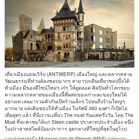
เที่ยวเมืองแอนเวิร์บ (ANTWERP) เมืองใหญ่ และหลากหลาย
วัฒนธรรมที่ท่านต้องชอบมากๆ สามารถเดินเที่ยวชอปปิ้งได้
ทั่วเมือง มีของดีไซน์ใหม่ๆ เก๋ๆ ให้ดูตลอด ศิลปินทั่วโลกชอบ
ความหลากหลายของเมืองนี้ที่ผสมของเก่าและของใหม่ได้
อย่างเท่ เลยมารวมตัวกันเปิดร้านเล็กๆ ไปจนถึงร้านใหญ่ๆ
มากมาย แค่เดินชอปให้ทั่วเมือง ในรัศมี 360 องศา ก็เปิดไอ
เดียสุดๆ แล้ว ที่นี่เราจะเที่ยว The must กันแค่ครึ่งวัน โดย The
Must ที่จะพาชมได้แก่ Steen castle ปราสาทประจำเมือง หนึ่ง
ในปราสาทสไตล์ป้อมปราการ ยุคกลางที่ใหญ่ที่สุดในยุโรป
เเวะถ่ายรูปหน้า Museum aan de Stroom (MAS) ออกแบบ