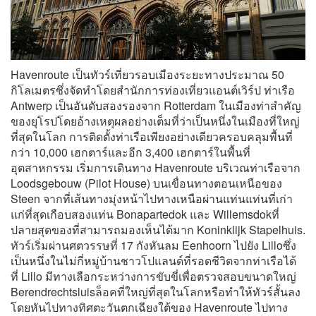
Havenroute เป็นทัวร์เที่ยวรอบเมืองระยะทางประมาณ 50
กิโลเมตรซึ่งจัดทำโดยสำนักการท่องเที่ยวแอนต์เวิร์ป ท่าเรือ
Antwerp เป็นอันดับสองรองจาก Rotterdam ในเมืองท่าสำคัญ
ของยุโรปโดยอ้างเหตุผลอย่างเต็มที่ว่าเป็นหนึ่งในเมืองที่ใหญ่
ที่สุดในโลก การติดตั้งท่าเรือเพียงอย่างเดียวครอบคลุมพื้นที่
กว่า 10,000 เฮกตาร์และอีก 3,400 เฮกตาร์ในพื้นที่
อุตสาหกรรม เริ่มการเดินทาง Havenroute บริเวณท่าเรือจาก
Loodsgebouw (Pilot House) บนเขื่อนทางตอนเหนือของ
Steen จากที่เส้นทางมุ่งหน้าไปทางเหนือผ่านแท่นแท่นที่เก่า
แก่ที่สุดเกือบสองแท่น Bonapartedok และ Willemsdokที่
ปลายสุดของที่สามารถมองเห็นได้มาก Koninklijk Stapelhuis.
ทัวร์เริ่มผ่านศตวรรษที่ 17 กังหันลม Eenhoorn ไปยัง Lilloซึ่ง
เป็นหนึ่งในไม่กี่หมู่บ้านชาวโปแลนด์ที่รอดชีวิตจากท่าเรือได้
ที่ Lillo มีทางเลือกระหว่างการขับขี่เพื่อตรวจสอบขนาดใหญ่
Berendrechtsluisล็อคที่ใหญ่ที่สุดในโลกหรือทำให้ทัวร์สั้นลง
โดยหันไปทางทิศตะวันตกเฉียงใต้ของ Havenroute ไปทาง