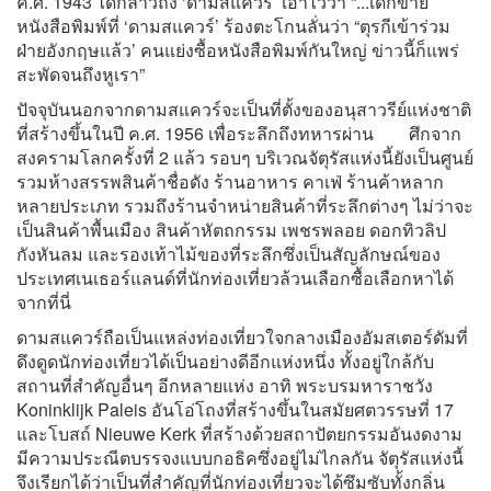
ค.ศ. 1943 ได้กล่าวถึง ‘ดามสแควร์’ เอาไว้ว่า “...เด็กขาย
หนังสือพิมพ์ที่ ‘ดามสแควร์’ ร้องตะโกนลั่นว่า “ตุรกีเข้าร่วม
ฝ่ายอังกฤษแล้ว’ คนแย่งซื้อหนังสือพิมพ์กันใหญ่ ข่าวนี้ก็แพร่
สะพัดจนถึงหูเรา”
ปัจจุบันนอกจากดามสแควร์จะเป็นที่ตั้งของอนุสาวรีย์แห่งชาติ
ที่สร้างขึ้นในปี ค.ศ. 1956 เพื่อระลึกถึงทหารผ่าน ศึกจาก
สงครามโลกครั้งที่ 2 แล้ว รอบๆ บริเวณจัตุรัสแห่งนี้ยังเป็นศูนย์
รวมห้างสรรพสินค้าชื่อดัง ร้านอาหาร คาเฟ่ ร้านค้าหลาก
หลายประเภท รวมถึงร้านจำหน่ายสินค้าที่ระลึกต่างๆ ไม่ว่าจะ
เป็นสินค้าพื้นเมือง สินค้าหัตถกรรม เพชรพลอย ดอกทิวลิป
กังหันลม และรองเท้าไม้ของที่ระลึกซึ่งเป็นสัญลักษณ์ของ
ประเทศเนเธอร์แลนด์ที่นักท่องเที่ยวล้วนเลือกซื้อเลือกหาได้
จากที่นี่
ดามสแควร์ถือเป็นแหล่งท่องเที่ยวใจกลางเมืองอัมสเตอร์ดัมที่
ดึงดูดนักท่องเที่ยวได้เป็นอย่างดีอีกแห่งหนึ่ง ทั้งอยู่ใกล้กับ
สถานที่สำคัญอื่นๆ อีกหลายแห่ง อาทิ พระบรมหาราชวัง
Koninklijk Paleis อันโอ่โถงที่สร้างขึ้นในสมัยศตวรรษที่ 17
และโบสถ์ Nieuwe Kerk ที่สร้างด้วยสถาปัตยกรรมอันงดงาม
มีความประณีตบรรจงแบบกอธิคซึ่งอยู่ไม่ไกลกัน จัตุรัสแห่งนี้
จึงเรียกได้ว่าเป็นที่สำคัญที่นักท่องเที่ยวจะได้ซึมซับทั้งกลิ่น