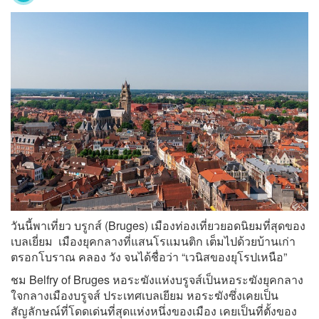
วันนี้พาเที่ยว บรูกส์ (Bruges) เมืองท่องเที่ยวยอดนิยมที่สุดของ
เบลเยี่ยม เมืองยุคกลางที่แสนโรแมนติก เต็มไปด้วยบ้านเก่า
ตรอกโบราณ คลอง วัง จนได้ชื่อว่า “เวนิสของยุโรปเหนือ”
ชม Belfry of Bruges หอระฆังแห่งบรูจส์เป็นหอระฆังยุคกลาง
ใจกลางเมืองบรูจส์ ประเทศเบลเยียม หอระฆังซึ่งเคยเป็น
สัญลักษณ์ที่โดดเด่นที่สุดแห่งหนึ่งของเมือง เคยเป็นที่ตั้งของ