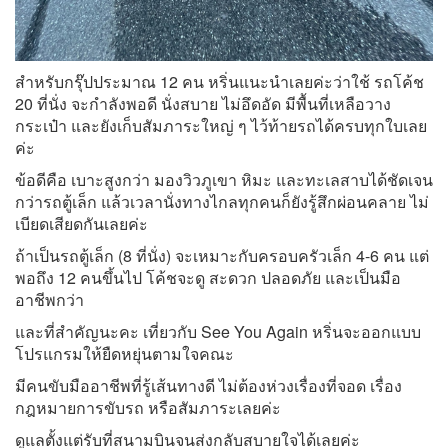
สำหรับกรุ๊ปประมาณ 12 คน หริ่นแนะนำเลยค่ะว่าใช้ รถโค้ช
20 ที่นั่ง จะกำลังพอดี นั่งสบาย ไม่อึดอัด มีพื้นที่เหลือวาง
กระเป๋า และยังเก็บสัมภาระใหญ่ ๆ ไว้ท้ายรถได้ครบทุกใบเลย
ค่ะ
ข้อดีคือ เบาะสูงกว่า มองวิวภูเขา หิมะ และทะเลสาบได้ชัดเจน
กว่ารถตู้เล็ก แล้วเวลานั่งทางไกลทุกคนก็ยังรู้สึกผ่อนคลาย ไม่
เบียดเสียดกันเลยค่ะ
ถ้าเป็นรถตู้เล็ก (8 ที่นั่ง) จะเหมาะกับครอบครัวเล็ก 4-6 คน แต่
พอถึง 12 คนขึ้นไป โค้ชจะดู สะดวก ปลอดภัย และเป็นมือ
อาชีพกว่า
และที่สำคัญนะคะ เที่ยวกับ See You Again หริ่นจะออกแบบ
โปรแกรมให้ยืดหยุ่นตามใจคณะ
มีคนขับมืออาชีพที่รู้เส้นทางดี ไม่ต้องห่วงเรื่องที่จอด เรื่อง
กฎหมายการขับรถ หรือสัมภาระเลยค่ะ
ดูแลตั้งแต่รับที่สนามบินจนส่งกลับสบายใจได้เลยค่ะ