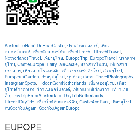
KasteelDeHaar
,
DeHaarCastle
,
ปราสาทเดอฮาร์
,
เที่ยว
เนเธอร์แลนด์
,
เที่ยวอัมสเตอร์ดัม
,
เที่ยวUtrecht
,
UtrechtTravel
,
NetherlandsTravel
,
เที่ยวยุโรป
,
EuropeTrip
,
EuropeTravel
,
ปราสาท
ยุโรป
,
CastleEurope
,
FairyTaleCastle
,
ปราสาทในฝัน
,
เที่ยวสาย
ปราสาท
,
เที่ยวสายโรแมนติก
,
เที่ยวธรรมชาติยุโรป
,
สวนยุโรป
,
EuropeanGarden
,
ถ่ายรูปยุโรป
,
มุมถ่ายรูปสวย
,
TravelPhotography
,
InstagramSpots
,
HiddenGemNetherlands
,
เที่ยวเองยุโรป
,
เที่ยว
ยุโรปด้วยตัวเอง
,
รีวิวเนเธอร์แลนด์
,
เที่ยวแบบมีเรื่องราว
,
เที่ยวแบบ
ลึก
,
DayTripFromAmsterdam
,
DayTripNetherlands
,
UtrechtDayTrip
,
เที่ยวใกล้อัมสเตอร์ดัม
,
CastleAndPark
,
เที่ยวยุโรป
กับSeeYouAgain
,
SeeYouAgainEurope
EUROPE