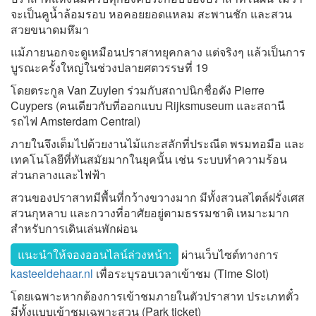
จะเป็นคูน้ำล้อมรอบ หอคอยยอดแหลม สะพานชัก และสวน
สวยขนาดมหึมา
แม้ภายนอกจะดูเหมือนปราสาทยุคกลาง แต่จริงๆ แล้วเป็นการ
บูรณะครั้งใหญ่ในช่วงปลายศตวรรษที่ 19
โดยตระกูล Van Zuylen ร่วมกับสถาปนิกชื่อดัง Pierre
Cuypers (คนเดียวกับที่ออกแบบ Rijksmuseum และสถานี
รถไฟ Amsterdam Central)
ภายในจึงเต็มไปด้วยงานไม้แกะสลักที่ประณีต พรมทอมือ และ
เทคโนโลยีที่ทันสมัยมากในยุคนั้น เช่น ระบบทำความร้อน
ส่วนกลางและไฟฟ้า
สวนของปราสาทมีพื้นที่กว้างขวางมาก มีทั้งสวนสไตล์ฝรั่งเศส
สวนกุหลาบ และกวางที่อาศัยอยู่ตามธรรมชาติ เหมาะมาก
สำหรับการเดินเล่นพักผ่อน
แนะนำให้จองออนไลน์ล่วงหน้า:
ผ่านเว็บไซต์ทางการ
kasteeldehaar.nl
เพื่อระบุรอบเวลาเข้าชม (Time Slot)
โดยเฉพาะหากต้องการเข้าชมภายในตัวปราสาท ประเภทตั๋ว
มีทั้งแบบเข้าชมเฉพาะสวน (Park ticket)