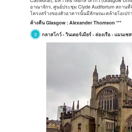
Cathedral), มหาวิทยาลัยกลาสโกว์ (Glasgow Univers
อาณาจักร, ศูนย์ประชุม Clyde Auditorium สถานที
โครงสร้างของตัวอาคารนั้นมีลักษณะคล้ายโอเปร่าเ
ค้างคืน Glasgow : Alexander Thomson ***
3
กลาสโกว์ - วินเดอร์เมียร์ - ล่องเรือ - แมนเชสเ