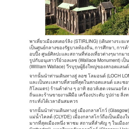
พาเที่ยวเมืองสเตอร์ลิง (STIRLING) (เดินทางระยะ
เป็นศูนย์กลางของรัฐบาลท้องถิ่น, การศึกษา, การ
อบปิ้ง ศูนย์ศิลปะและสถานที่ท่องเที่ยวต่างๆมากมาย 
รูปกับอนุเสาวรีย์วอลเลซ (Wallace Monument) เป็นอนุ
(William Wallace) วีรบุรุษผู้ยิ่งใหญ่ของสกอตแลนด์
จากนั้นนำท่านเดินทางสู่ ลอช โลมอนด์ (LOCH LOM
และเป็นทะเลสาบที่สวยที่สุดในสกอตแลนด์ และช
กิโลเมตร) ร้านค้าต่าง ๆ อาทิ ฮอวส์เฮด เจนเนอร์ส เอ
ถิ่นและร้านขายงานฝีมือ เครื่องประดับ รูปถ่าย ส
กระทั่งได้เวลาอันสมควร
จากนั้นนำท่านเดินทางสู่ เมืองกลาสโกว์ (Glasgow) (
แม่น้ำไคลด์ (CLYDE) เมืองกลาสโกว์ถือเป็นเมือง
มากที่สุดเมืองหนึ่ง พาชม สถานที่สําคัญ ๆ ในเมื