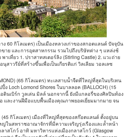
ทาง 60 กิโลเมตร) เป็นเมืองหลวงเก่าของสกอตแลนด์ ปัจจุบัน
ค้าขาย และการอุตสาหกรรม รวมไปถึงบริษัทต่าง ๆ แหล่งช้
พาเที่ยว 1. ปราสาทสเตอร์ลิง (Stirling Castle) 2. แวะถ่าย
สาวรีย์ที่สร้างขึ้นเพื่อเป็นเกียรติแก่ วิลเลียม วอลเลซ
OND) (65 กิโลเมตร) ทะเลสาบน้ำจืดที่ใหญ่ที่สุดในบริเทน
อปปิ้ง Loch Lomond Shores ในบาลลอค (BALLOCH) (15
ดินเบิร์ก วูลเล่น มิลล์ นอกจากนี้ ยังมีแกลอรี่ของศิลปินท้อง
ิ่งทอ และงานฝีมือแบบพื้นเมืองคุณภาพยอดเยี่ยมมากมาย จน
45 กิโลเมตร) เมืองที่ใหญ่ที่สุดของสก๊อตแลนด์ ตั้งอยู่บน
ใหญ่ในสหราชอาณาจักรที่มีความเจริญรุ่งเรืองและล้ำหน้า
องกลาสโกว์ อาทิ มหาวิหารแห่งเมืองกลาสโกว์ (Glasgow