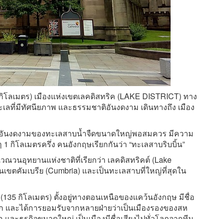
 กิโลเมตร) เมืองแห่งเขตเลคดิสทริค (LAKE DISTRICT) ทาง
เลที่มีทัศนียภาพ และธรรมชาติอันงดงาม เดินทางถึง เมือง
ยภาพอันงดงามของทะเลสาบน้ำจืดขนาดใหญ่พอสมควร มีความ
1 กิโลเมตรครึ่ง คนอังกฤษเรียกกันว่า “ทะเลสาบริบบิ้น”
วณวนอุทยานแห่งชาติที่เรียกว่า เลคดิสทริคต์ (Lake
ในเขตคัมเบรีย (Cumbria) และเป็นทะเลสาบที่ใหญ่ที่สุดใน
35 กิโลเมตร) ตั้งอยู่ทางตอนเหนือของแคว้นอังกฤษ มีชื่อ
ก และได้การยอมรับจากหลายฝ่ายว่าเป็นเมืองรองของสห
 และธุรกิจขนาดใหญ่ เป็นเมืองมีชื่อเสียงไปทั่วโลกจากทีม