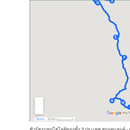
ทัวร์ครบทุกไฮไลต์ของทั้ง 3 ประเทศ สกอตแลนด์ - 