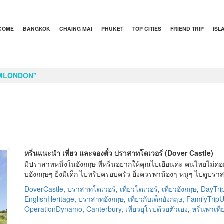
COME
BANGKOK
CHAING MAI
PHUKET
TOP CITIES
FRIEND TRIP
ISL
OMLONDON"
หริ่นแนะนำ เที่ยว และจองตั๋ว ปราสาทโดเวอร์ (Dover Castle)
มีปราสาทหนึ่งในอังกฤษ ที่หริ่นอยากให้คุณไปเยือนค่ะ คนไทยไม่ค
บอังกฤษๆ ยิ่งมีเด็ก ไปทริปครอบครัว ยิ่งควรพาน้องๆ หนูๆ ไปดูปร
DoverCastle
,
ปราสาทโดเวอร์
,
เที่ยวโดเวอร์
,
เที่ยวอังกฤษ
,
DayTr
EnglishHeritage
,
ปราสาทอังกฤษ
,
เที่ยวกับเด็กอังกฤษ
,
FamilyTrip
OperationDynamo
,
Canterbury
,
เที่ยวยุโรปด้วยตัวเอง
,
หริ่นพาเที่