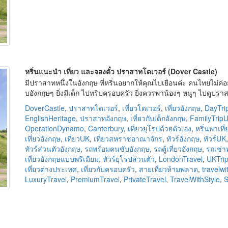
หริ่นแนะนำ เที่ยว และจองตั๋ว ปราสาทโดเวอร์ (Dover Castle)
มีปราสาทหนึ่งในอังกฤษ ที่หริ่นอยากให้คุณไปเยือนค่ะ คนไทยไม่ค
บอังกฤษๆ ยิ่งมีเด็ก ไปทริปครอบครัว ยิ่งควรพาน้องๆ หนูๆ ไปดูปร
DoverCastle
,
ปราสาทโดเวอร์
,
เที่ยวโดเวอร์
,
เที่ยวอังกฤษ
,
DayTr
EnglishHeritage
,
ปราสาทอังกฤษ
,
เที่ยวกับเด็กอังกฤษ
,
FamilyTrip
OperationDynamo
,
Canterbury
,
เที่ยวยุโรปด้วยตัวเอง
,
หริ่นพาเที่
เที่ยวอังกฤษ
,
เที่ยวUK
,
เที่ยวสหราชอาณาจักร
,
ทัวร์อังกฤษ
,
ทัวร์UK
ทัวร์ส่วนตัวอังกฤษ
,
รถพร้อมคนขับอังกฤษ
,
รถตู้เที่ยวอังกฤษ
,
รถเช่า
เที่ยวอังกฤษแบบพรีเมียม
,
ทัวร์ยุโรปส่วนตัว
,
LondonTravel
,
UKTri
เที่ยวต่างประเทศ
,
เที่ยวกับครอบครัว
,
สายเที่ยวห้ามพลาด
,
travelw
LuxuryTravel
,
PremiumTravel
,
PrivateTravel
,
TravelWithStyle
,
S