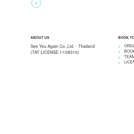
1
ABOUT US
BOOK T
ORGA
See You Again Co.,Ltd. - Thailand
BOO
(TAT LICENSE 11/08310)
TEA
LICE