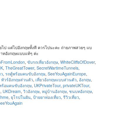
่อยไป แต่ไปอังกฤษทั้งที ควรไปนะคะ ถ่ายภาพสวยๆ แบ
าสาทอังกฤษแบบแท้ๆ ค่ะ
ipFromLondon
,
ขับรถเที่ยวอังกฤษ
,
WhiteCliffsOfDover
,
UK
,
TheGreatTower
,
SecretWartimeTunnels
,
ยว
,
รถตู้พร้อมคนขับอังกฤษ
,
SeeYouAgainEurope
,
,
ทัวร์อังกฤษส่วนตัว
,
เที่ยวอังกฤษแบบส่วนตัว
,
อังกฤษ
,
พร้อมคนขับอังกฤษ
,
UKPrivateTour
,
privateUKTour
,
p
,
UKDream
,
วิวอังกฤษ
,
หมู่บ้านอังกฤษ
,
ชนบทอังกฤษ
,
ithme
,
ยุโรปในฝัน
,
ป้ายยาท่องเที่ยว
,
รีวิวเที่ยว
,
eeYouAgain