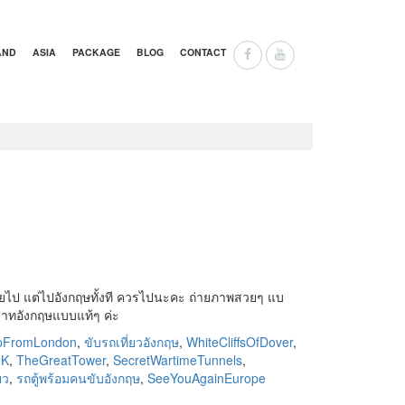
AND
ASIA
PACKAGE
BLOG
CONTACT
่อยไป แต่ไปอังกฤษทั้งที ควรไปนะคะ ถ่ายภาพสวยๆ แบ
าสาทอังกฤษแบบแท้ๆ ค่ะ
ipFromLondon
,
ขับรถเที่ยวอังกฤษ
,
WhiteCliffsOfDover
,
UK
,
TheGreatTower
,
SecretWartimeTunnels
,
ยว
,
รถตู้พร้อมคนขับอังกฤษ
,
SeeYouAgainEurope