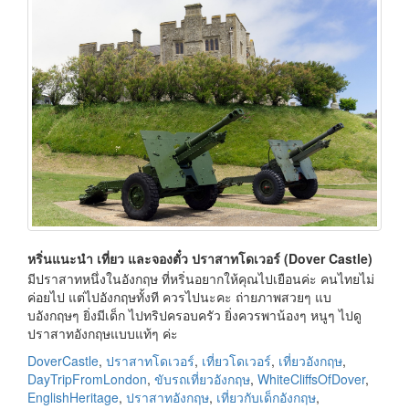
หริ่นแนะนำ เที่ยว และจองตั๋ว ปราสาทโดเวอร์ (Dover Castle)
มีปราสาทหนึ่งในอังกฤษ ที่หริ่นอยากให้คุณไปเยือนค่ะ คนไทยไม่
ค่อยไป แต่ไปอังกฤษทั้งที ควรไปนะคะ ถ่ายภาพสวยๆ แบ
บอังกฤษๆ ยิ่งมีเด็ก ไปทริปครอบครัว ยิ่งควรพาน้องๆ หนูๆ ไปดู
ปราสาทอังกฤษแบบแท้ๆ ค่ะ
DoverCastle
,
ปราสาทโดเวอร์
,
เที่ยวโดเวอร์
,
เที่ยวอังกฤษ
,
DayTripFromLondon
,
ขับรถเที่ยวอังกฤษ
,
WhiteCliffsOfDover
,
EnglishHeritage
,
ปราสาทอังกฤษ
,
เที่ยวกับเด็กอังกฤษ
,