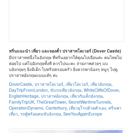
หริ่นแนะนำ เที่ยว และจองตั๋ว ปราสาทโดเวอร์ (Dover Castle)
มีปราสาทหนึ่งในอังกฤษ ที่หริ่นอยากให้คุณไปเยือนค่ะ คนไทยไม่
ค่อยไป แต่ไปอังกฤษทั้งที ควรไปนะคะ ถ่ายภาพสวยๆ แบ
บอังกฤษๆ ยิ่งมีเด็ก ไปทริปครอบครัว ยิ่งควรพาน้องๆ หนูๆ ไปดู
ปราสาทอังกฤษแบบแท้ๆ ค่ะ
DoverCastle
,
ปราสาทโดเวอร์
,
เที่ยวโดเวอร์
,
เที่ยวอังกฤษ
,
DayTripFromLondon
,
ขับรถเที่ยวอังกฤษ
,
WhiteCliffsOfDover
,
EnglishHeritage
,
ปราสาทอังกฤษ
,
เที่ยวกับเด็กอังกฤษ
,
FamilyTripUK
,
TheGreatTower
,
SecretWartimeTunnels
,
OperationDynamo
,
Canterbury
,
เที่ยวยุโรปด้วยตัวเอง
,
หริ่นพา
เที่ยว
,
รถตู้พร้อมคนขับอังกฤษ
,
SeeYouAgainEurope