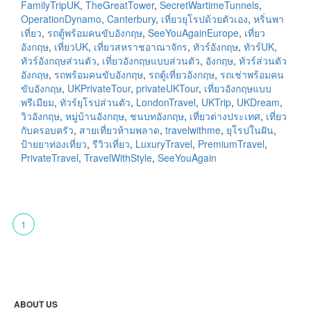
FamilyTripUK
,
TheGreatTower
,
SecretWartimeTunnels
,
OperationDynamo
,
Canterbury
,
เที่ยวยุโรปด้วยตัวเอง
,
หริ่นพา
เที่ยว
,
รถตู้พร้อมคนขับอังกฤษ
,
SeeYouAgainEurope
,
เที่ยว
อังกฤษ
,
เที่ยวUK
,
เที่ยวสหราชอาณาจักร
,
ทัวร์อังกฤษ
,
ทัวร์UK
,
ทัวร์อังกฤษส่วนตัว
,
เที่ยวอังกฤษแบบส่วนตัว
,
อังกฤษ
,
ทัวร์ส่วนตัว
อังกฤษ
,
รถพร้อมคนขับอังกฤษ
,
รถตู้เที่ยวอังกฤษ
,
รถเช่าพร้อมคน
ขับอังกฤษ
,
UKPrivateTour
,
privateUKTour
,
เที่ยวอังกฤษแบบ
พรีเมียม
,
ทัวร์ยุโรปส่วนตัว
,
LondonTravel
,
UKTrip
,
UKDream
,
วิวอังกฤษ
,
หมู่บ้านอังกฤษ
,
ชนบทอังกฤษ
,
เที่ยวต่างประเทศ
,
เที่ยว
กับครอบครัว
,
สายเที่ยวห้ามพลาด
,
travelwithme
,
ยุโรปในฝัน
,
ป้ายยาท่องเที่ยว
,
รีวิวเที่ยว
,
LuxuryTravel
,
PremiumTravel
,
PrivateTravel
,
TravelWithStyle
,
SeeYouAgain
1
ABOUT US