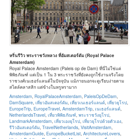
หริ่นรีวิว พระราชวังหลวง ที่อัมสเตอร์ดัม (Royal Palace
Amsterdam)
Royal Palace Amsterdam (Paleis op de Dam) ที่นี่ไม่ใช่แค่
พิพิธภัณฑ์ แต่เป็น 1 ใน 3 พระราชวังที่ยังคงถูกใช้งานจริงโดย
ราชวงศ์เนเธอร์แลนด์ในปัจจุบัน แม้ภายนอกจะดูเรียบง่ายตาม
สไตล์คลาสสิก แต่ข้างในหรูหรามาก
Amsterdam
,
RoyalPalaceAmsterdam
,
PaleisOpDeDam
,
DamSquare
,
เที่ยวอัมสเตอร์ดัม
,
เที่ยวเนเธอร์แลนด์
,
เที่ยวยุโรป
,
EuropeTrip
,
EuropeTravel
,
AmsterdamTrip
,
เนเธอร์แลนด์
,
NetherlandsTravel
,
เที่ยวพิพิธภัณฑ์
,
พระราชวังยุโรป
,
LandmarkAmsterdam
,
เที่ยวเองยุโรป
,
เที่ยวยุโรปด้วยตัวเอง
,
รีวิวอัมสเตอร์ดัม
,
TravelNetherlands
,
VisitAmsterdam
,
AmsterdamGuide
,
EuropeBucketList
,
ArchitectureLovers
,