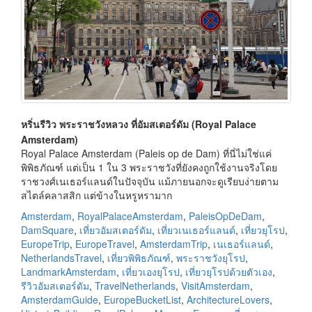
หริ่นรีวิว พระราชวังหลวง ที่อัมสเตอร์ดัม (Royal Palace
Amsterdam)
Royal Palace Amsterdam (Paleis op de Dam) ที่นี่ไม่ใช่แค่
พิพิธภัณฑ์ แต่เป็น 1 ใน 3 พระราชวังที่ยังคงถูกใช้งานจริงโดย
ราชวงศ์เนเธอร์แลนด์ในปัจจุบัน แม้ภายนอกจะดูเรียบง่ายตาม
สไตล์คลาสสิก แต่ข้างในหรูหรามาก
Amsterdam
,
RoyalPalaceAmsterdam
,
PaleisOpDeDam
,
DamSquare
,
เที่ยวอัมสเตอร์ดัม
,
เที่ยวเนเธอร์แลนด์
,
เที่ยวยุโรป
,
EuropeTrip
,
EuropeTravel
,
AmsterdamTrip
,
เนเธอร์แลนด์
,
NetherlandsTravel
,
เที่ยวพิพิธภัณฑ์
,
พระราชวังยุโรป
,
LandmarkAmsterdam
,
เที่ยวเองยุโรป
,
เที่ยวยุโรปด้วยตัวเอง
,
รีวิวอัมสเตอร์ดัม
,
TravelNetherlands
,
VisitAmsterdam
,
AmsterdamGuide
,
EuropeBucketList
,
ArchitectureLovers
,