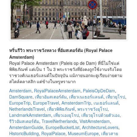
หริ่นรีวิว พระราชวังหลวง ที่อัมสเตอร์ดัม (Royal Palace
Amsterdam)
Royal Palace Amsterdam (Paleis op de Dam) ที่นี่ไม่ใช่แค่
พิพิธภัณฑ์ แต่เป็น 1 ใน 3 พระราชวังที่ยังคงถูกใช้งานจริงโดย
ราชวงศ์เนเธอร์แลนด์ในปัจจุบัน แม้ภายนอกจะดูเรียบง่ายตาม
สไตล์คลาสสิก แต่ข้างในหรูหรามาก
Amsterdam
,
RoyalPalaceAmsterdam
,
PaleisOpDeDam
,
DamSquare
,
เที่ยวอัมสเตอร์ดัม
,
เที่ยวเนเธอร์แลนด์
,
เที่ยวยุโรป
,
EuropeTrip
,
EuropeTravel
,
AmsterdamTrip
,
เนเธอร์แลนด์
,
NetherlandsTravel
,
เที่ยวพิพิธภัณฑ์
,
พระราชวังยุโรป
,
LandmarkAmsterdam
,
เที่ยวเองยุโรป
,
เที่ยวยุโรปด้วยตัวเอง
,
รีวิวอัมสเตอร์ดัม
,
TravelNetherlands
,
VisitAmsterdam
,
AmsterdamGuide
,
EuropeBucketList
,
ArchitectureLovers
,
HistoricBuilding
,
RoyalPalace
,
MuseumEurope
,
เที่ยวสาย