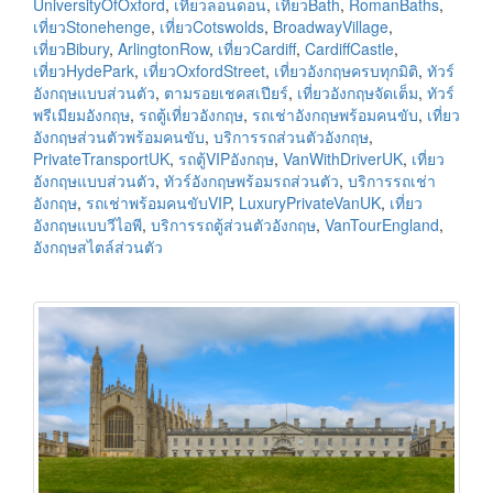
UniversityOfOxford
,
เที่ยวลอนดอน
,
เที่ยวBath
,
RomanBaths
,
เที่ยวStonehenge
,
เที่ยวCotswolds
,
BroadwayVillage
,
เที่ยวBibury
,
ArlingtonRow
,
เที่ยวCardiff
,
CardiffCastle
,
เที่ยวHydePark
,
เที่ยวOxfordStreet
,
เที่ยวอังกฤษครบทุกมิติ
,
ทัวร์
อังกฤษแบบส่วนตัว
,
ตามรอยเชคสเปียร์
,
เที่ยวอังกฤษจัดเต็ม
,
ทัวร์
พรีเมียมอังกฤษ
,
รถตู้เที่ยวอังกฤษ
,
รถเช่าอังกฤษพร้อมคนขับ
,
เที่ยว
อังกฤษส่วนตัวพร้อมคนขับ
,
บริการรถส่วนตัวอังกฤษ
,
PrivateTransportUK
,
รถตู้VIPอังกฤษ
,
VanWithDriverUK
,
เที่ยว
อังกฤษแบบส่วนตัว
,
ทัวร์อังกฤษพร้อมรถส่วนตัว
,
บริการรถเช่า
อังกฤษ
,
รถเช่าพร้อมคนขับVIP
,
LuxuryPrivateVanUK
,
เที่ยว
อังกฤษแบบวีไอพี
,
บริการรถตู้ส่วนตัวอังกฤษ
,
VanTourEngland
,
อังกฤษสไตล์ส่วนตัว