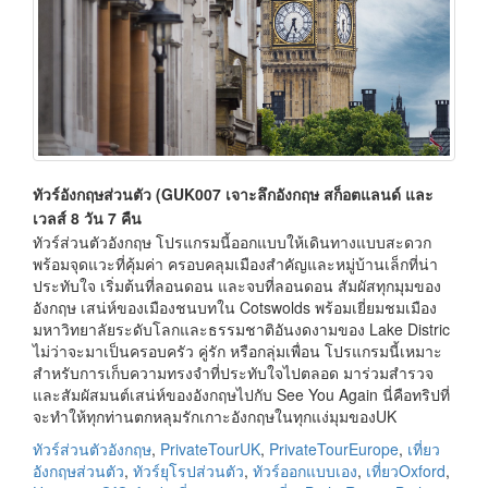
ทัวร์อังกฤษส่วนตัว (GUK007 เจาะลึกอังกฤษ สก็อตแลนด์ และ
เวลส์ 8 วัน 7 คืน
ทัวร์ส่วนตัวอังกฤษ โปรแกรมนี้ออกแบบให้เดินทางแบบสะดวก
พร้อมจุดแวะที่คุ้มค่า ครอบคลุมเมืองสำคัญและหมู่บ้านเล็กที่น่า
ประทับใจ เริ่มต้นที่ลอนดอน และจบที่ลอนดอน สัมผัสทุกมุมของ
อังกฤษ เสน่ห์ของเมืองชนบทใน Cotswolds พร้อมเยี่ยมชมเมือง
มหาวิทยาลัยระดับโลกและธรรมชาติอันงดงามของ Lake Distric
ไม่ว่าจะมาเป็นครอบครัว คู่รัก หรือกลุ่มเพื่อน โปรแกรมนี้เหมาะ
สำหรับการเก็บความทรงจำที่ประทับใจไปตลอด มาร่วมสำรวจ
และสัมผัสมนต์เสน่ห์ของอังกฤษไปกับ See You Again นี่คือทริปที่
จะทำให้ทุกท่านตกหลุมรักเกาะอังกฤษในทุกแง่มุมของUK
ทัวร์ส่วนตัวอังกฤษ
,
PrivateTourUK
,
PrivateTourEurope
,
เที่ยว
อังกฤษส่วนตัว
,
ทัวร์ยุโรปส่วนตัว
,
ทัวร์ออกแบบเอง
,
เที่ยวOxford
,