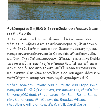
ทัวร์อังกฤษส่วนตัว (ENG 015) เจาะลึกอังกฤษ สก็อตแลนด์ และ
เวลส์ 8 วัน 7 คืน
ทัวร์ส่วนตัวอังกฤษ โปรแกรมนี้ออกแบบให้เดินทางแบบสะดวก
พร้อมจุดแวะที่คุ้มค่า ครอบคลุมเมืองสำคัญและหมู่บ้านเล็กที่น่า
ประทับใจ เริ่มต้นที่ลอนดอน และจบที่ลอนดอน สัมผัสทุกมุมของ
อังกฤษ เสน่ห์ของเมืองชนบทใน Cotswolds พร้อมเยี่ยมชมเมือง
มหาวิทยาลัยระดับโลกและธรรมชาติอันงดงามของ Lake Distric
ไม่ว่าจะมาเป็นครอบครัว คู่รัก หรือกลุ่มเพื่อน โปรแกรมนี้เหมาะ
สำหรับการเก็บความทรงจำที่ประทับใจไปตลอด มาร่วมสำรวจ
และสัมผัสมนต์เสน่ห์ของอังกฤษไปกับ See You Again นี่คือทริปที่
จะทำให้ทุกท่านตกหลุมรักเกาะอังกฤษในทุกแง่มุมของUK
ทัวร์ส่วนตัวอังกฤษ
,
PrivateTourUK
,
PrivateTourEurope
,
เที่ยว
อังกฤษส่วนตัว
,
ทัวร์ยุโรปส่วนตัว
,
ทัวร์ออกแบบเอง
,
เที่ยวOxford
,
UniversityOfOxford
,
เที่ยวลอนดอน
,
เที่ยวBath
,
RomanBaths
,
เที่ยวStonehenge
,
เที่ยวCotswolds
,
BroadwayVillage
,
เที่ยวBibury
,
ArlingtonRow
,
เที่ยวCardiff
,
CardiffCastle
,