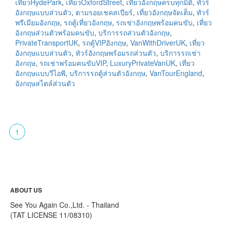
เที่ยวHydePark
,
เที่ยวOxfordStreet
,
เที่ยวอังกฤษครบทุกมิติ
,
ทัวร์
อังกฤษแบบส่วนตัว
,
ตามรอยเชคสเปียร์
,
เที่ยวอังกฤษจัดเต็ม
,
ทัวร์
พรีเมียมอังกฤษ
,
รถตู้เที่ยวอังกฤษ
,
รถเช่าอังกฤษพร้อมคนขับ
,
เที่ยว
อังกฤษส่วนตัวพร้อมคนขับ
,
บริการรถส่วนตัวอังกฤษ
,
PrivateTransportUK
,
รถตู้VIPอังกฤษ
,
VanWithDriverUK
,
เที่ยว
อังกฤษแบบส่วนตัว
,
ทัวร์อังกฤษพร้อมรถส่วนตัว
,
บริการรถเช่า
อังกฤษ
,
รถเช่าพร้อมคนขับVIP
,
LuxuryPrivateVanUK
,
เที่ยว
อังกฤษแบบวีไอพี
,
บริการรถตู้ส่วนตัวอังกฤษ
,
VanTourEngland
,
อังกฤษสไตล์ส่วนตัว
1
ABOUT US
See You Again Co.,Ltd. - Thailand
(TAT LICENSE 11/08310)