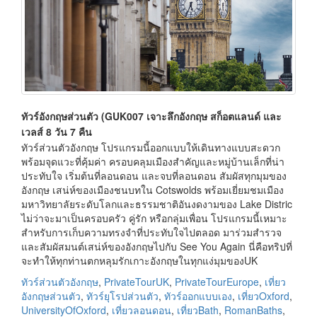
ทัวร์อังกฤษส่วนตัว (GUK007 เจาะลึกอังกฤษ สก็อตแลนด์ และ
เวลส์ 8 วัน 7 คืน
ทัวร์ส่วนตัวอังกฤษ โปรแกรมนี้ออกแบบให้เดินทางแบบสะดวก
พร้อมจุดแวะที่คุ้มค่า ครอบคลุมเมืองสำคัญและหมู่บ้านเล็กที่น่า
ประทับใจ เริ่มต้นที่ลอนดอน และจบที่ลอนดอน สัมผัสทุกมุมของ
อังกฤษ เสน่ห์ของเมืองชนบทใน Cotswolds พร้อมเยี่ยมชมเมือง
มหาวิทยาลัยระดับโลกและธรรมชาติอันงดงามของ Lake Distric
ไม่ว่าจะมาเป็นครอบครัว คู่รัก หรือกลุ่มเพื่อน โปรแกรมนี้เหมาะ
สำหรับการเก็บความทรงจำที่ประทับใจไปตลอด มาร่วมสำรวจ
และสัมผัสมนต์เสน่ห์ของอังกฤษไปกับ See You Again นี่คือทริปที่
จะทำให้ทุกท่านตกหลุมรักเกาะอังกฤษในทุกแง่มุมของUK
ทัวร์ส่วนตัวอังกฤษ
,
PrivateTourUK
,
PrivateTourEurope
,
เที่ยว
อังกฤษส่วนตัว
,
ทัวร์ยุโรปส่วนตัว
,
ทัวร์ออกแบบเอง
,
เที่ยวOxford
,
UniversityOfOxford
,
เที่ยวลอนดอน
,
เที่ยวBath
,
RomanBaths
,