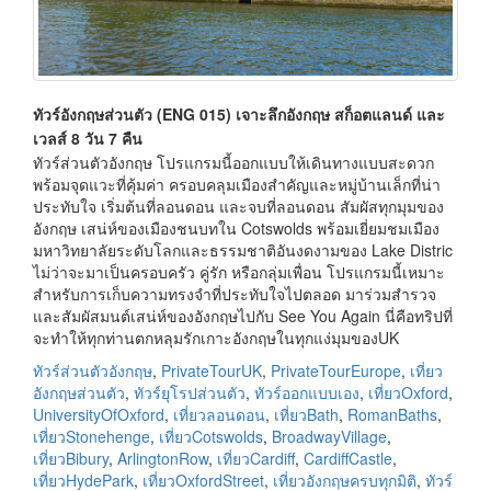
ทัวร์อังกฤษส่วนตัว (ENG 015) เจาะลึกอังกฤษ สก็อตแลนด์ และ
เวลส์ 8 วัน 7 คืน
ทัวร์ส่วนตัวอังกฤษ โปรแกรมนี้ออกแบบให้เดินทางแบบสะดวก
พร้อมจุดแวะที่คุ้มค่า ครอบคลุมเมืองสำคัญและหมู่บ้านเล็กที่น่า
ประทับใจ เริ่มต้นที่ลอนดอน และจบที่ลอนดอน สัมผัสทุกมุมของ
อังกฤษ เสน่ห์ของเมืองชนบทใน Cotswolds พร้อมเยี่ยมชมเมือง
มหาวิทยาลัยระดับโลกและธรรมชาติอันงดงามของ Lake Distric
ไม่ว่าจะมาเป็นครอบครัว คู่รัก หรือกลุ่มเพื่อน โปรแกรมนี้เหมาะ
สำหรับการเก็บความทรงจำที่ประทับใจไปตลอด มาร่วมสำรวจ
และสัมผัสมนต์เสน่ห์ของอังกฤษไปกับ See You Again นี่คือทริปที่
จะทำให้ทุกท่านตกหลุมรักเกาะอังกฤษในทุกแง่มุมของUK
ทัวร์ส่วนตัวอังกฤษ
,
PrivateTourUK
,
PrivateTourEurope
,
เที่ยว
อังกฤษส่วนตัว
,
ทัวร์ยุโรปส่วนตัว
,
ทัวร์ออกแบบเอง
,
เที่ยวOxford
,
UniversityOfOxford
,
เที่ยวลอนดอน
,
เที่ยวBath
,
RomanBaths
,
เที่ยวStonehenge
,
เที่ยวCotswolds
,
BroadwayVillage
,
เที่ยวBibury
,
ArlingtonRow
,
เที่ยวCardiff
,
CardiffCastle
,
เที่ยวHydePark
,
เที่ยวOxfordStreet
,
เที่ยวอังกฤษครบทุกมิติ
,
ทัวร์