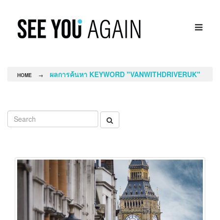
ผลการค้นหา KEYWORD "VANWITHDRIVERUK"
HOME
→